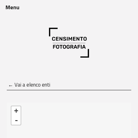
Menu
← Vai a elenco enti
Caricamento delle mappe in corso - restare in attesa...
+
-