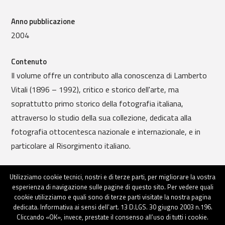
Anno pubblicazione
2004
Contenuto
Il volume offre un contributo alla conoscenza di Lamberto
Vitali (1896 – 1992), critico e storico dell'arte, ma
soprattutto primo storico della fotografia italiana,
attraverso lo studio della sua collezione, dedicata alla
fotografia ottocentesca nazionale e internazionale, e in
particolare al Risorgimento italiano.
Maggiori informazioni
Utilizziamo cookie tecnici, nostri e di terze parti, per migliorare la vostra
esperienza di navigazione sulle pagine di questo sito. Per vedere quali
cookie utilizziamo e quali sono di terze parti visitate la nostra pagina
dedicata. Informativa ai sensi dell’art. 13 D.LGS. 30 giugno 2003 n.196.
Cliccando «OK», invece, prestate il consenso all’uso di tutti i cookie.