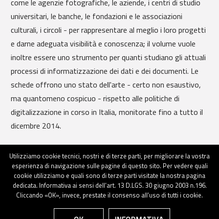
come le agenzie fotografiche, le aziende, i centri di studio
universitari, le banche, le fondazioni e le associazioni
culturali, i circoli - per rappresentare al meglio i loro progetti
e darne adeguata visibilità e conoscenza; il volume vuole
inoltre essere uno strumento per quanti studiano gli attuali
processi di informatizzazione dei dati e dei documenti. Le
schede offrono uno stato dell'arte - certo non esaustivo,
ma quantomeno cospicuo - rispetto alle politiche di
digitalizzazione in corso in Italia, monitorate fino a tutto il
dicembre 2014.
Maggiori informazioni
Utilizziamo cookie tecnici, nostri e di terze parti, per migliorare la vostra
esperienza di navigazione sulle pagine di questo sito. Per vedere quali
cookie utilizziamo e quali sono di terze parti visitate la nostra pagina
dedicata. Informativa ai sensi dell’art. 13 D.LGS. 30 giugno 2003 n.196.
Cliccando «OK», invece, prestate il consenso all’uso di tutti i cookie.